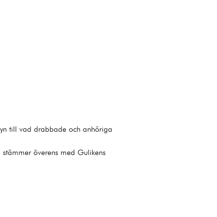
änsyn till vad drabbade och anhöriga
om stämmer överens med Gulikens