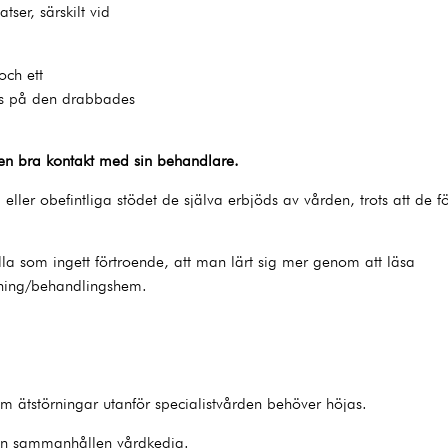
tser, särskilt vid
och ett
kus på den drabbades
en bra kontakt med sin behandlare.
ller obefintliga stödet de själva erbjöds av vården, trots att de f
la som ingett förtroende, att man lärt sig mer genom att läsa
ggning/behandlingshem.
 ätstörningar utanför specialistvården behöver höjas.
i en sammanhållen vårdkedja.