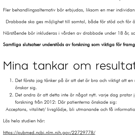
Fler behandlingsalternativ bör erbjudas, liksom en mer individa
Drabbade ska ges möjlighet till samtal, både för stöd och fö
Närstående bör inkluderas i vården av drabbade under 18 år, s
Samtliga slutsatser understöds av forskning som viktiga för fra
Mina tankar om resulta
Det första jag tänker på är att det är bra och viktigt att e
önskar sig.
Det andra är att detta inte är något nytt. varje dag pra
forskning från 2012: Där patienterna önskade sig:
Acceptans, vitalitet/ livsglädje, bli utmanande och få informat
Läs hela studien här:
https://pubmed.ncbi.nlm.nih.gov/22729778/