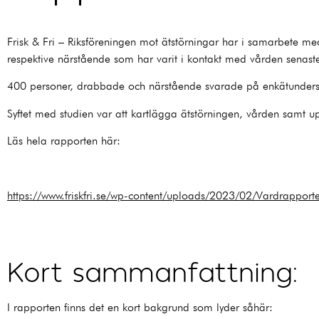
Frisk & Fri – Riksföreningen mot ätstörningar har i samarbete 
respektive närstående som har varit i kontakt med vården senaste
400 personer, drabbade och närstående svarade på enkätund
Syftet med studien var att kartlägga ätstörningen, vården samt up
Läs hela rapporten här:
https://www.friskfri.se/wp-content/uploads/2023/02/Vardrappor
Kort sammanfattning:
I rapporten finns det en kort bakgrund som lyder såhär: