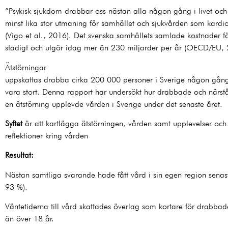
”Psykisk sjukdom drabbar oss nästan alla någon gång i livet och
minst lika stor utmaning för samhället och sjukvården som kard
(Vigo et al., 2016). Det svenska samhällets samlade kostnader fö
stadigt och utgör idag mer än 230 miljarder per år (OECD/EU,
Ätstörningar
uppskattas drabba cirka 200 000 personer i Sverige någon gång
vara stort. Denna rapport har undersökt hur drabbade och närst
en ätstörning upplevde vården i Sverige under det senaste året.
Syftet
är att kartlägga ätstörningen, vården samt upplevelser och
reflektioner kring vården
Resultat:
Nästan samtliga svarande hade fått vård i sin egen region senas
93 %).
Väntetiderna till vård skattades överlag som kortare för drabba
än över 18 år.