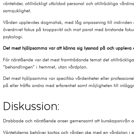
väntetider, otillräckligt utbildad personal och otillräckliga vårdinsa
samsjuklighet.
Vården upplevdes dogmatisk, med låg anpassning till individen 
överdrivet fokus på kroppsvikt och mat parat med bristande fo
psykologi.
Det mest hjälpsamma var att känna sig lyssnad på och uppleva 
För närstående var det mest framträdande temat det otillräckliga e
”behandlingen” i hemmet, utan vårdplan.
Det mest hjälpsamma var specifika vårdenheter eller professionel
på eller träffa andra med erfarenhet samt möjligheten till inlä
Diskussion:
Drabbade och närstående anser gemensamt att kunskapsnivån om
Väntetiderna behöver kortas och vården ske med en vårdplan 