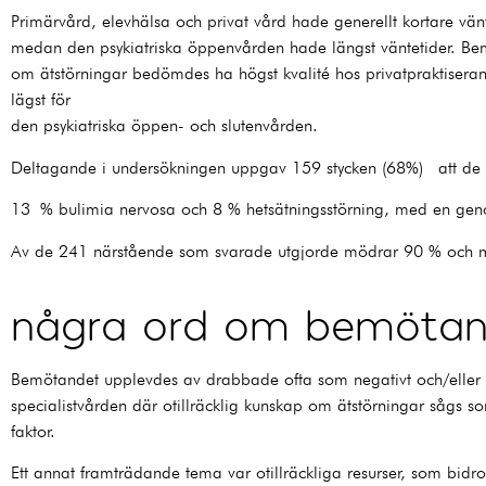
Primärvård, elevhälsa och privat vård hade generellt kortare vän
medan den psykiatriska öppenvården hade längst väntetider. B
om ätstörningar bedömdes ha högst kvalité hos privatpraktisera
lägst för
den psykiatriska öppen- och slutenvården.
Deltagande i undersökningen uppgav 159 stycken (68%) att d
13 % bulimia nervosa och 8 % hetsätningsstörning, med en gen
Av de 241 närstående som svarade utgjorde mödrar 90 % och ma
några ord om bemötan
Bemötandet upplevdes av drabbade ofta som negativt och/eller i
specialistvården där otillräcklig kunskap om ätstörningar sågs s
faktor.
Ett annat framträdande tema var otillräckliga resurser, som bidro