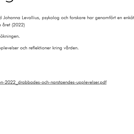
med Johanna Levallius, psykolog och forskare har genomfört en enkät
 året (2022)
ersökningen.
plevelser och reflektioner kring vården. ⁠
ten-2022_drabbades-och-narstaendes-upplevelser.pdf