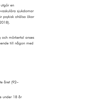
 utgör en
iovaskulära sjukdomar
r psykisk ohälsa ökar
 2018).
 och mörkertal anses
ående till någon med
te året (92–
de under 18 år