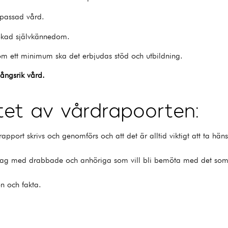
npassad vård.
r ökad självkännedom.
om ett minimum ska det erbjudas stöd och utbildning.
mgångsrik vård.
tet av vårdrapoorten:
n rapport skrivs och genomförs och att det är alltid viktigt att ta h
tar jag med drabbade och anhöriga som vill bli bemöta med det s
ion och fakta.