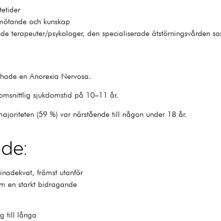
tetider
emötande och kunskap
nde terapeuter/psykologer, den specialiserade ätstörningsvården s
e hade en Anorexia Nervosa.
omsnittlig sjukdomstid på 10–11 år.
joriteten (59 %) var närstående till någon under 18 år.
de:
nadekvat, främst utanför
om en starkt bidragande
g till långa