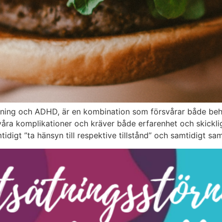
ing och ADHD, är en kombination som försvårar både beha
våra komplikationer och kräver både erfarenhet och skickl
tidigt ”ta hänsyn till respektive tillstånd” och samtidigt s