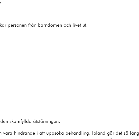
n
rkar personen från barndomen och livet ut.
den skamfyllda ätstörningen.
n vara hindrande i att uppsöka behandling. Ibland går det så lång