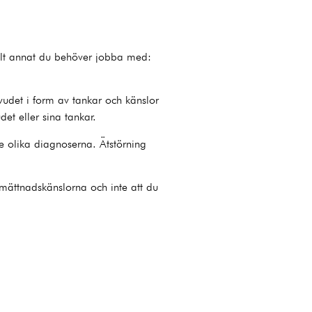
a allt annat du behöver jobba med:
uvudet i form av tankar och känslor
det eller sina tankar.
e olika diagnoserna. Ätstörning
 mättnadskänslorna och inte att du