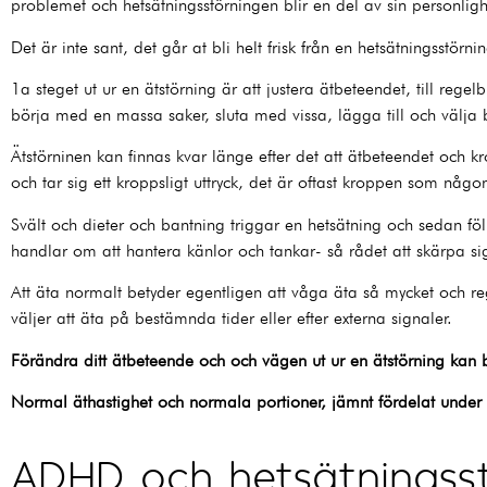
problemet och hetsätningsstörningen blir en del av sin personligh
Det är inte sant, det går at bli helt frisk från en hetsätningsstörn
1a steget ut ur en ätstörning är att justera ätbeteendet, till reg
börja med en massa saker, sluta med vissa, lägga till och välja
Ätstörninen kan finnas kvar länge efter det att ätbeteendet och kr
och tar sig ett kroppsligt uttryck, det är oftast kroppen som nå
Svält och dieter och bantning triggar en hetsätning och sedan f
handlar om att hantera känlor och tankar- så rådet att skärpa sig
Att äta normalt betyder egentligen att våga äta så mycket och reg
väljer att äta på bestämnda tider eller efter externa signaler.
Förändra ditt ätbeteende och och vägen ut ur en ätstörning kan
Normal äthastighet och normala portioner, jämnt fördelat under
ADHD och hetsätningss