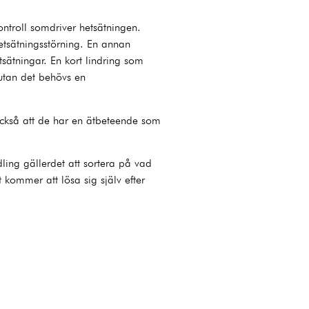
ontroll somdriver hetsätningen.
tsätningsstörning. En annan
ätningar. En kort lindring som
 utan det behövs en
också att de har en ätbeteende som
ling gällerdet att sortera på vad
kommer att lösa sig själv efter