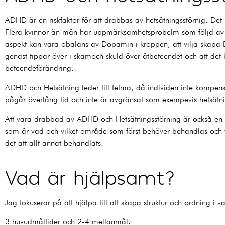
ADHD är en riskfaktor för att drabbas av hetsätningsstörnig. Det 
Flera kvinnor än män har uppmärksamhetsprobelm som följd av 
aspekt kan vara obalans av Dopamin i kroppen, att vilja skapa 
genast tippar över i skamoch skuld över ätbeteendet och att det b
beteendeförändring.
ADHD och Hetsätning leder till fetma, då individen inte kompen
pågår överlång tid och inte är avgränsat som exempevis hetsätn
Att vara drabbad av ADHD och Hetsätningsstörning är också en ri
som är vad och vilket område som först behöver behandlas och va
det att allt annat behandlats.
Vad är hjälpsamt?
Jag fokuserar på att hjälpa till att skapa struktur och ordning 
3 huvudmåltider och 2-4 mellanmål.