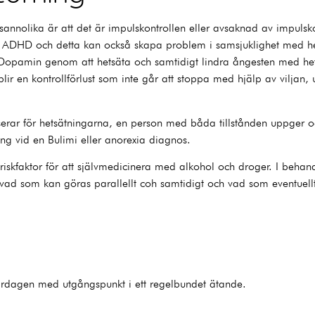
sannolika är att det är impulskontrollen eller avsaknad av impulsk
ADHD och detta kan också skapa problem i samsjuklighet med he
Dopamin genom att hetsäta och samtidigt lindra ångesten med hets
lir en kontrollförlust som inte går att stoppa med hjälp av viljan,
serar för hetsätningarna, en person med båda tillstånden uppger 
ing vid en Bulimi eller anorexia diagnos.
skfaktor för att självmedicinera med alkohol och droger. I behand
d som kan göras parallellt coh samtidigt och vad som eventuellt 
i vardagen med utgångspunkt i ett regelbundet ätande.