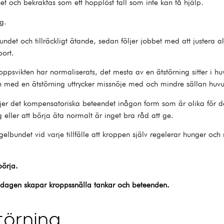
et och bekraktas som ett hopplöst fall som inte kan få hjälp.
ing.
elbundet och tillräckligt ätande, sedan följer jobbet med att juster
 bort.
oppsvikten har normaliserats, det mesta av en ätstörning sitter i h
gon med en ätstörning uttrycker missnöje med och mindre sällan huvu
öljer det kompensatoriska beteendet inågon form som är olika för d
 eller att börja äta normalt är inget bra råd att ge.
elbundet vid varje tillfälle att kroppen själv regelerar hunger och
 börja.
 dagen skapar kroppssnälla tankar och beteenden.
törning