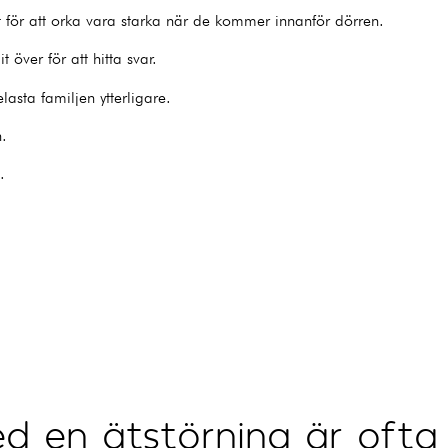
för att orka vara starka när de kommer innanför dörren.
över för att hitta svar.
lasta familjen ytterligare.
n.
.
d en ätstörning är ofta 