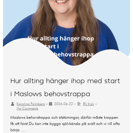
Hur allting hänger ihop med start
i Maslows behovstrappa
Karolina Palmberg
•
2026-06-22
•
Bli frisk
•
No Comments
Maslows behovstrappa och ätstörningar, därför måste kroppen
få sitt först Du kan inte bygga självkänsla på svält och vi vill ofta
börja …