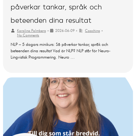
påverkar tankar, språk och
beteenden dina resultat
Karolina Palmberg
•
2026-06-09
•
Coaching
•
No Comments
NLP – 5 dagars minikurs: Så påverkar tankar, språk och
beteenden dina resultat Vad är NLP? NLP står för Neuro-
Lingvistisk Programmering. Neuro …