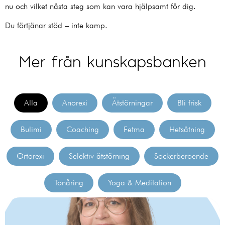
nu och vilket nästa steg som kan vara hjälpsamt för dig.
Du förtjänar stöd – inte kamp.
Mer från kunskapsbanken
Alla
Anorexi
Ätstörningar
Bli frisk
Bulimi
Coaching
Fetma
Hetsätning
Ortorexi
Selektiv ätstörning
Sockerberoende
Tonåring
Yoga & Meditation