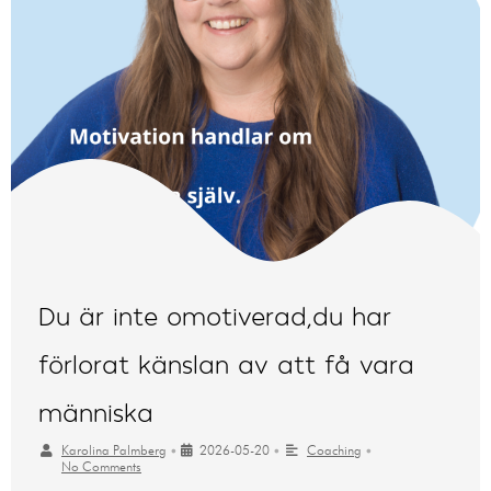
Du är inte omotiverad,du har
förlorat känslan av att få vara
människa
Karolina Palmberg
•
2026-05-20
•
Coaching
•
No Comments