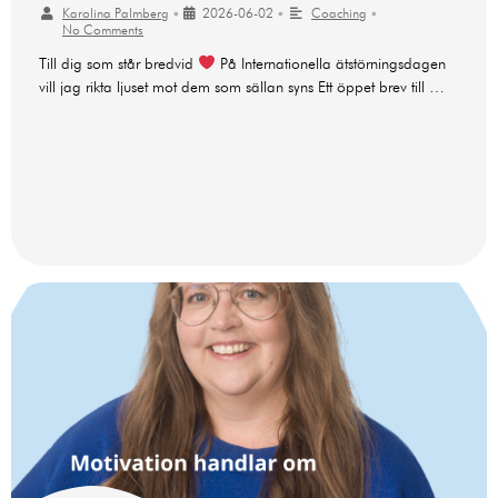
Karolina Palmberg
•
2026-06-02
•
Coaching
•
No Comments
Till dig som står bredvid
På Internationella ätstörningsdagen
vill jag rikta ljuset mot dem som sällan syns Ett öppet brev till …