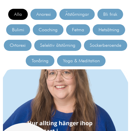
Alla
Anorexi
Ätstörningar
Bli frisk
Bulimi
Coaching
Fetma
Hetsätning
Ortorexi
Selektiv ätstörning
Sockerberoende
Tonåring
Yoga & Meditation