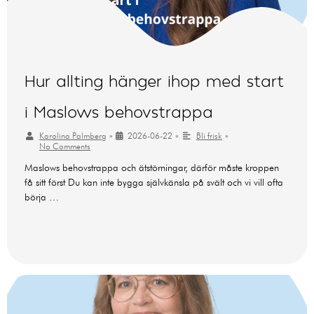
Hur allting hänger ihop med start
i Maslows behovstrappa
Karolina Palmberg
•
2026-06-22
•
Bli frisk
•
No Comments
Maslows behovstrappa och ätstörningar, därför måste kroppen
få sitt först Du kan inte bygga självkänsla på svält och vi vill ofta
börja …