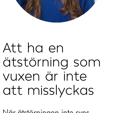
Att ha en
ätstörning som
vuxen är inte
att misslyckas
När ätstörningen inte syns –