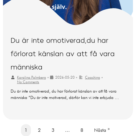
Du är inte omotiverad,du har
förlorat känslan av att få vara
människa
Karolina Palmberg
•
2026-05-20
•
Coaching
•
No Comments
Du är inte omotiverad, du har förlorat känslan av att få vara
människa ”Du är inte motiverad, därför kan vi inte erbjuda …
1
2
3
…
8
Nästa »