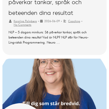
påverkar tankar, språk och
beteenden dina resultat
Karolina Palmberg
•
2026-06-09
•
Coaching
•
No Comments
NLP – 5 dagars minikurs: Så påverkar tankar, språk och
beteenden dina resultat Vad är NLP? NLP står för Neuro-
Lingvistisk Programmering. Neuro …