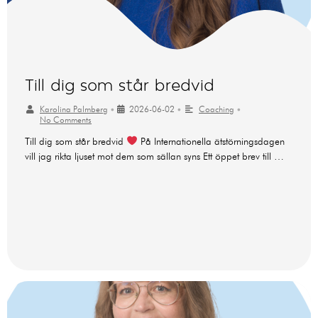
Till dig som står bredvid
Karolina Palmberg
•
2026-06-02
•
Coaching
•
No Comments
Till dig som står bredvid
På Internationella ätstörningsdagen
vill jag rikta ljuset mot dem som sällan syns Ett öppet brev till …