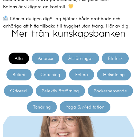
Balans är viktigare än kontroll.
Känner du igen dig? Jag hjälper både drabbade och
anhöriga att hitta tillbaka till trygghet utan tvång. Hör av dig.
Mer från kunskapsbanken
Alla
Anorexi
Ätstörningar
Bli frisk
Bulimi
Coaching
Fetma
Hetsätning
Ortorexi
Selektiv ätstörning
Sockerberoende
Tonåring
Yoga & Meditation