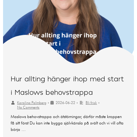
Hur allting hänger ihop med start
i Maslows behovstrappa
Karolina Palmberg
•
2026-06-22
•
Bli frisk
•
No Comments
Maslows behovstrappa och ätstörningar, därför måste kroppen
få sitt först Du kan inte bygga självkänsla på svält och vi vill ofta
börja …