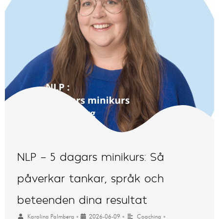
NLP – 5 dagars minikurs: Så
påverkar tankar, språk och
beteenden dina resultat
Karolina Palmberg
•
2026-06-09
•
Coaching
•