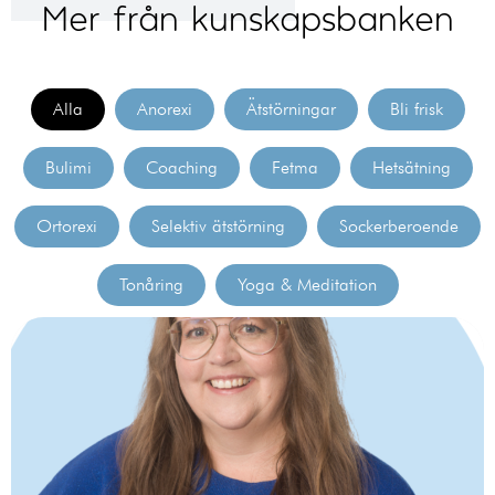
Mer från kunskapsbanken
Alla
Anorexi
Ätstörningar
Bli frisk
Bulimi
Coaching
Fetma
Hetsätning
Ortorexi
Selektiv ätstörning
Sockerberoende
Tonåring
Yoga & Meditation