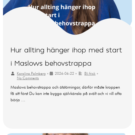
Hur allting hänger ihop med start
i Maslows behovstrappa
Karolina Palmberg
•
2026-06-22
•
Bli frisk
•
No Comments
Maslows behovstrappa och ätstörningar, därför måste kroppen
få sitt först Du kan inte bygga självkänsla på svält och vi vill ofta
börja …