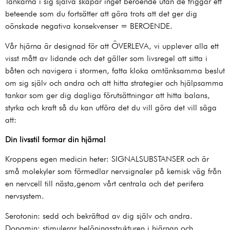
Tankarna i sig själva skapar inget beroende utan de triggar ett
beteende som du fortsätter att göra trots att det ger dig
oönskade negativa konsekvenser = BEROENDE.
Vår hjärna är designad för att ÖVERLEVA, vi upplever alla ett
visst mått av lidande och det gäller som livsregel att sitta i
båten och navigera i stormen, fatta kloka omtänksamma beslut
om sig själv och andra och att hitta strategier och hjälpsamma
tankar som ger dig dagliga förutsättningar att hitta balans,
styrka och kraft så du kan utföra det du vill göra det vill säga
att:
Din livsstil formar din hjärna!
Kroppens egen medicin heter: SIGNALSUBSTANSER och är
små molekyler som förmedlar nervsignaler på kemisk väg från
en nervcell till nästa,genom vårt centrala och det perifera
nervsystem.
Serotonin: sedd och bekräftad av dig själv och andra.
Dopamin: stimulerar belöningsstrukturen i hjärnan och