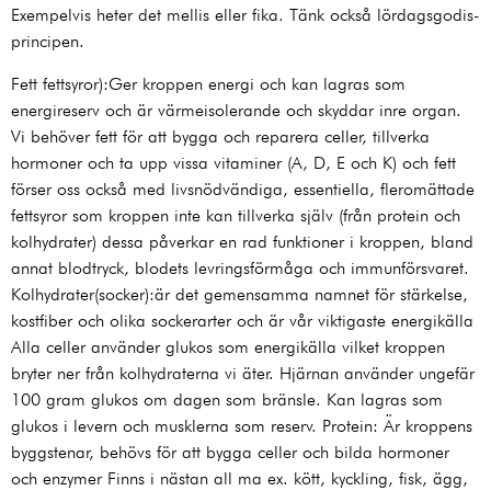
Exempelvis heter det mellis eller fika. Tänk också lördagsgodis-
principen.
Fett fettsyror):Ger kroppen energi och kan lagras som
energireserv och är värmeisolerande och skyddar inre organ.
Vi behöver fett för att bygga och reparera celler, tillverka
hormoner och ta upp vissa vitaminer (A, D, E och K) och fett
förser oss också med livsnödvändiga, essentiella, fleromättade
fettsyror som kroppen inte kan tillverka själv (från protein och
kolhydrater) dessa påverkar en rad funktioner i kroppen, bland
annat blodtryck, blodets levringsförmåga och immunförsvaret.
Kolhydrater(socker):är det gemensamma namnet för stärkelse,
kostfiber och olika sockerarter och är vår viktigaste energikälla
Alla celler använder glukos som energikälla vilket kroppen
bryter ner från kolhydraterna vi äter. Hjärnan använder ungefär
100 gram glukos om dagen som bränsle. Kan lagras som
glukos i levern och musklerna som reserv. Protein: Är kroppens
byggstenar, behövs för att bygga celler och bilda hormoner
och enzymer Finns i nästan all ma ex. kött, kyckling, fisk, ägg,