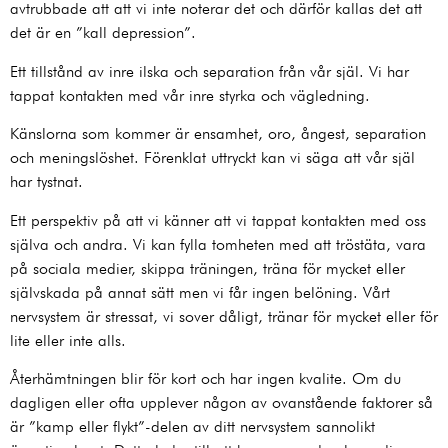
avtrubbade att att vi inte noterar det och därför kallas det att
det är en ”kall depression”.
Ett tillstånd av inre ilska och separation från vår själ. Vi har
tappat kontakten med vår inre styrka och vägledning.
Känslorna som kommer är ensamhet, oro, ångest, separation
och meningslöshet. Förenklat uttryckt kan vi säga att vår själ
har tystnat.
Ett perspektiv på att vi känner att vi tappat kontakten med oss
själva och andra. Vi kan fylla tomheten med att tröstäta, vara
på sociala medier, skippa träningen, träna för mycket eller
självskada på annat sätt men vi får ingen belöning. Vårt
nervsystem är stressat, vi sover dåligt, tränar för mycket eller för
lite eller inte alls.
Återhämtningen blir för kort och har ingen kvalite. Om du
dagligen eller ofta upplever någon av ovanstående faktorer så
är ”kamp eller flykt”-delen av ditt nervsystem sannolikt