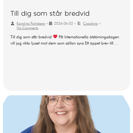
Till dig som står bredvid
Karolina Palmberg
•
2026-06-02
•
Coaching
•
No Comments
Till dig som står bredvid
På Internationella ätstörningsdagen
vill jag rikta ljuset mot dem som sällan syns Ett öppet brev till …