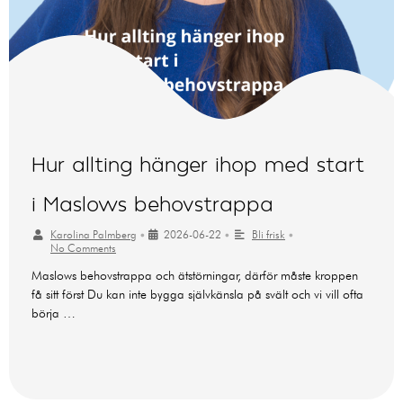
Hur allting hänger ihop med start
i Maslows behovstrappa
Karolina Palmberg
•
2026-06-22
•
Bli frisk
•
No Comments
Maslows behovstrappa och ätstörningar, därför måste kroppen
få sitt först Du kan inte bygga självkänsla på svält och vi vill ofta
börja …