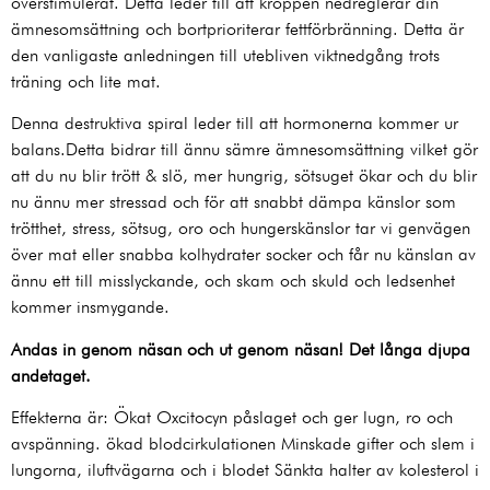
överstimulerat. Detta leder till att kroppen nedreglerar din
ämnesomsättning och bortprioriterar fettförbränning. Detta är
den vanligaste anledningen till utebliven viktnedgång trots
träning och lite mat.
Denna destruktiva spiral leder till att hormonerna kommer ur
balans.Detta bidrar till ännu sämre ämnesomsättning vilket gör
att du nu blir trött & slö, mer hungrig, sötsuget ökar och du blir
nu ännu mer stressad och för att snabbt dämpa känslor som
trötthet, stress, sötsug, oro och hungerskänslor tar vi genvägen
över mat eller snabba kolhydrater socker och får nu känslan av
ännu ett till misslyckande, och skam och skuld och ledsenhet
kommer insmygande.
Andas in genom näsan och ut genom näsan! Det långa djupa
andetaget.
Effekterna är: Ökat Oxcitocyn påslaget och ger lugn, ro och
avspänning. ökad blodcirkulationen Minskade gifter och slem i
lungorna, iluftvägarna och i blodet Sänkta halter av kolesterol i