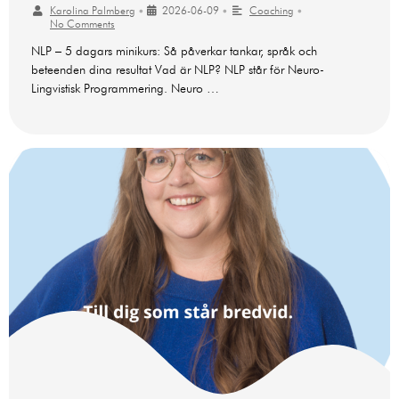
Karolina Palmberg
•
2026-06-09
•
Coaching
•
No Comments
NLP – 5 dagars minikurs: Så påverkar tankar, språk och
beteenden dina resultat Vad är NLP? NLP står för Neuro-
Lingvistisk Programmering. Neuro …