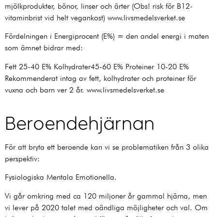
mjölkprodukter, bönor, linser och ärter (Obs! risk för B12-
vitaminbrist vid helt vegankost) www.livsmedelsverket.se
Fördelningen i Energiprocent (E%) = den andel energi i maten
som ämnet bidrar med:
Fett 25-40 E% Kolhydrater45-60 E% Proteiner 10-20 E%
Rekommenderat intag av fett, kolhydrater och proteiner för
vuxna och barn ver 2 år. www.livsmedelsverket.se
Beroendehjärnan
För att bryta ett beroende kan vi se problematiken från 3 olika
perspektiv:
Fysiologiska Mentala Emotionella.
Vi går omkring med ca 120 miljoner år gammal hjärna, men
vi lever på 2020 talet med oändliga möjligheter och val. Om