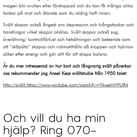
magen blir svullen eller förstoppad och du kan få många olika
tankar på mat och ätande som du aldrig haft innan.
Svält skapar också ångest oro depression och tvångstankar och
handlingar vilket skapar ohälsa. Svält skapar också sug,
överätning/ kontrollförlust och hetsätningar och beteende som
att ”skåpäta” skapas och vidmakthålls då kroppen och hjärnan
söker efter energi och gör allt för att skapa balans.
Är du mer intresserad av hur kort och långvarig svält påverkar
oss rekommender jag Ansel Keys svältstudie från 1950 talet:
http://svält.https://www.youtube.com/watch?v=YkjxehW9UR4
Och vill du ha min
hjälp? Ring 070-