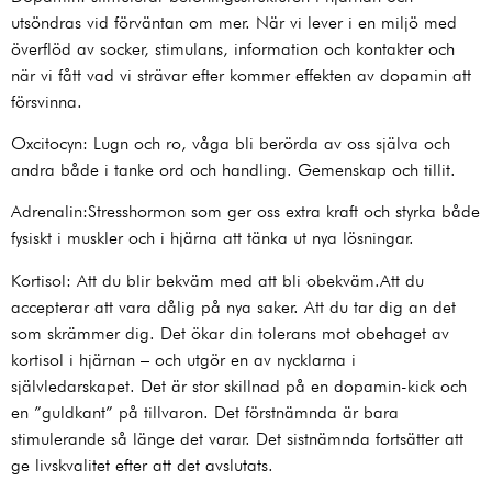
utsöndras vid förväntan om mer. När vi lever i en miljö med
överflöd av socker, stimulans, information och kontakter och
när vi fått vad vi strävar efter kommer effekten av dopamin att
försvinna.
Oxcitocyn: Lugn och ro, våga bli berörda av oss själva och
andra både i tanke ord och handling. Gemenskap och tillit.
Adrenalin:Stresshormon som ger oss extra kraft och styrka både
fysiskt i muskler och i hjärna att tänka ut nya lösningar.
Kortisol: Att du blir bekväm med att bli obekväm.Att du
accepterar att vara dålig på nya saker. Att du tar dig an det
som skrämmer dig. Det ökar din tolerans mot obehaget av
kortisol i hjärnan – och utgör en av nycklarna i
självledarskapet. Det är stor skillnad på en dopamin-kick och
en ”guldkant” på tillvaron. Det förstnämnda är bara
stimulerande så länge det varar. Det sistnämnda fortsätter att
ge livskvalitet efter att det avslutats.