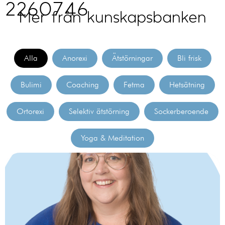
2260746
Mer från kunskapsbanken
Alla
Anorexi
Ätstörningar
Bli frisk
Bulimi
Coaching
Fetma
Hetsätning
Ortorexi
Selektiv ätstörning
Sockerberoende
Yoga & Meditation