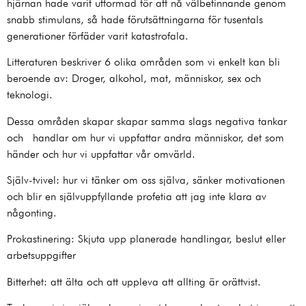
hjärnan hade varit utformad för att nå välbefinnande genom
snabb stimulans, så hade förutsättningarna för tusentals
generationer förfäder varit katastrofala.
Litteraturen beskriver 6 olika områden som vi enkelt kan bli
beroende av: Droger, alkohol, mat, människor, sex och
teknologi.
Dessa områden skapar skapar samma slags negativa tankar
och handlar om hur vi uppfattar andra människor, det som
händer och hur vi uppfattar vår omvärld.
Själv-tvivel: hur vi tänker om oss själva, sänker motivationen
och blir en självuppfyllande profetia att jag inte klara av
någonting.
Prokastinering: Skjuta upp planerade handlingar, beslut eller
arbetsuppgifter
Bitterhet: att älta och att uppleva att allting är orättvist.