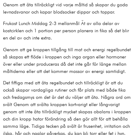
Genom att äta tillräckligt vid varje måltid så skapar du goda
levnadsvanor och kapar blodsocker dippar och toppar.
Frukost Lunch Middag 2-3 mellanmål Ät av alla delar av
kostcirklen och 1 portion per person planera in fika så det blir
en del av och inte extra.
Genom att ge kroppen tillgång till mat och energi regelbundet
så skapas ett flöde i kroppen och inga organ eller hormoner
över eller under produceras då det inte går för länge mellan
måltiderna eller att det kommer massor av energi samtidigt.
Det fiffiga med att äta regelbundet och tillräckligt är att du
också skapar vardagliga rutiner och får plats med både fika
och fredagsmys om det är det du väljer att äta. Några ord om
svält Genom att svälta kroppen kortvarigt eller långvarigt
genom att inte äta tillräckligt mycket skapas obalans i kroppen
och din kropp hatar förändring så den gör allt för att behålla
samma läge. Tidiga tecken på svält är frusenhet, irritation och
ilska, hår och naglar påverkas, du kan bli torr eller fet i hyn.